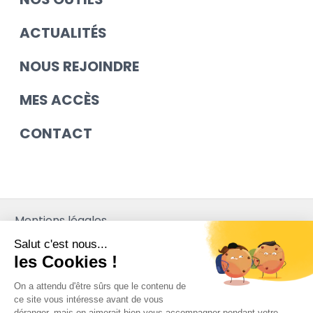
ACTUALITÉS
NOUS REJOINDRE
MES ACCÈS
CONTACT
Mentions légales
Salut c'est nous...
Contact
les Cookies !
Plan du site
On a attendu d'être sûrs que le contenu de
Mediapilote
ce site vous intéresse avant de vous
déranger, mais on aimerait bien vous accompagner pendant votre